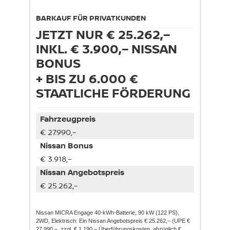
BARKAUF FÜR PRIVATKUNDEN
JETZT NUR € 25.262,–
INKL. € 3.900,– NISSAN
BONUS
+ BIS ZU 6.000 €
STAATLICHE FÖRDERUNG
Fahrzeugpreis
€ 27.990,–
Nissan Bonus
€ 3.918,–
Nissan Angebotspreis
€ 25.262,–
Nissan MICRA Engage 40-kWh-Batterie, 90 kW (122 PS),
2WD, Elektrisch: Ein Nissan Angebotspreis € 25.262,– (UPE €
27.990,–, zzgl. € 1.190,– Überführungskosten, abzüglich €