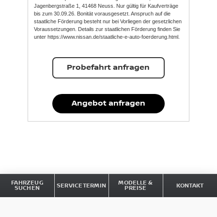
Jagenbergstraße 1, 41468 Neuss. Nur gültig für Kaufverträge
bis zum 30.09.26. Bonität vorausgesetzt. Anspruch auf die
staatliche Förderung besteht nur bei Vorliegen der gesetzlichen
Voraussetzungen. Details zur staatlichen Förderung finden Sie
unter https://www.nissan.de/staatliche-e-auto-foerderung.html.
Probefahrt anfragen
Angebot anfragen
FAHRZEUG
MODELLE &
SERVICETERMIN
KONTAKT
SUCHEN
PREISE
Impressum
Datenschutz und Cookies