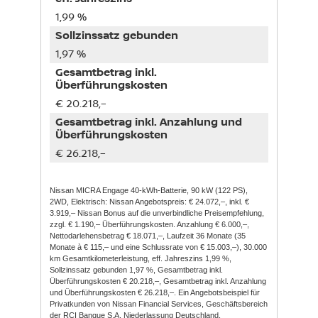
1,99 %
Sollzinssatz gebunden
1,97 %
Gesamtbetrag inkl.
Überführungskosten
€ 20.218,–
Gesamtbetrag inkl. Anzahlung und
Überführungskosten
€ 26.218,–
Nissan MICRA Engage 40-kWh-Batterie, 90 kW (122 PS),
2WD, Elektrisch: Nissan Angebotspreis: € 24.072,–, inkl. €
3.919,– Nissan Bonus auf die unverbindliche Preisempfehlung,
zzgl. € 1.190,– Überführungskosten. Anzahlung € 6.000,–,
Nettodarlehensbetrag € 18.071,–, Laufzeit 36 Monate (35
Monate à € 115,– und eine Schlussrate von € 15.003,–), 30.000
km Gesamtkilometerleistung, eff. Jahreszins 1,99 %,
Sollzinssatz gebunden 1,97 %, Gesamtbetrag inkl.
Überführungskosten € 20.218,–, Gesamtbetrag inkl. Anzahlung
und Überführungskosten € 26.218,–. Ein Angebotsbeispiel für
Privatkunden von Nissan Financial Services, Geschäftsbereich
der RCI Banque S.A. Niederlassung Deutschland,