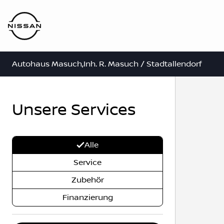
Autohaus Masuch,Inh. R. Masuch / Stadtallendorf
Unsere Services
Alle
Service
Zubehör
Finanzierung