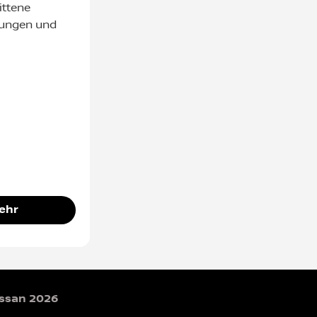
ittene
rungen und
ehr
issan 2026