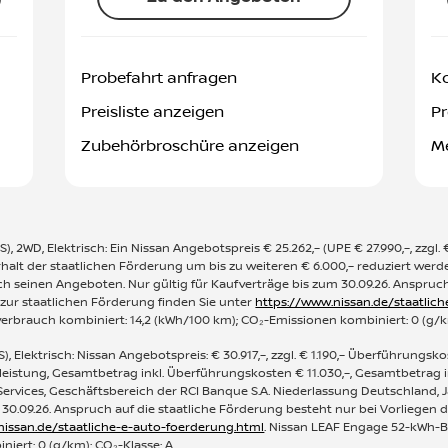
Probefahrt anfragen
Ko
Preisliste anzeigen
Pr
Zubehörbroschüre anzeigen
Me
 2WD, Elektrisch: Ein Nissan Angebotspreis € 25.262,– (UPE € 27.990,–, zzgl. 
rhalt der staatlichen Förderung um bis zu weiteren € 6.000,– reduziert wer
h seinen Angeboten. Nur gültig für Kaufverträge bis zum 30.09.26. Anspruch
 zur staatlichen Förderung finden Sie unter
https://www.nissan.de/staatlic
everbrauch kombiniert: 14,2 (kWh/100 km); CO₂-Emissionen kombiniert: 0 (g/k
, Elektrisch: Nissan Angebotspreis: € 30.917,–, zzgl. € 1.190,– Überführungsk
leistung, Gesamtbetrag inkl. Überführungskosten € 11.030,–, Gesamtbetra
l Services, Geschäftsbereich der RCI Banque S.A. Niederlassung Deutschland, 
 30.09.26. Anspruch auf die staatliche Förderung besteht nur bei Vorliegen 
nissan.de/staatliche-e-auto-foerderung.html
. Nissan LEAF Engage 52-kWh-Bat
iert: 0 (g/km); CO₂-Klasse: A.