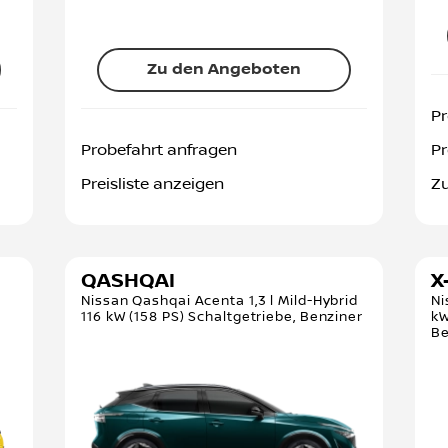
Zu den Angeboten
Pr
Probefahrt anfragen
Pr
Preisliste anzeigen
Z
QASHQAI
X
)
Nissan Qashqai Acenta 1,3 l Mild-Hybrid
Ni
116 kW (158 PS) Schaltgetriebe, Benziner
kW
Be