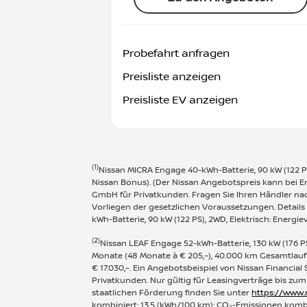
Probefahrt anfragen
Preisliste anzeigen
Preisliste EV anzeigen
(1)
Nissan MICRA Engage 40-kWh-Batterie, 90 kW (122 PS),
Nissan Bonus). (Der Nissan Angebotspreis kann bei E
GmbH für Privatkunden. Fragen Sie Ihren Händler nac
Vorliegen der gesetzlichen Voraussetzungen. Details
kWh-Batterie, 90 kW (122 PS), 2WD, Elektrisch: Energi
(2)
Nissan LEAF Engage 52-kWh-Batterie, 130 kW (176 PS)
Monate (48 Monate à € 205,–), 40.000 km Gesamtlauf
€ 17.030,–. Ein Angebotsbeispiel von Nissan Financia
Privatkunden. Nur gültig für Leasingverträge bis zum
staatlichen Förderung finden Sie unter
https://www.
kombiniert: 13,5 (kWh/100 km); CO₂-Emissionen kombin