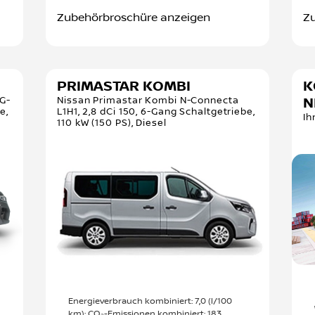
Zubehörbroschüre anzeigen
Z
PRIMASTAR KOMBI
K
IG-
Nissan Primastar Kombi N-Connecta
N
e,
L1H1, 2,8 dCi 150, 6-Gang Schaltgetriebe,
Ih
110 kW (150 PS), Diesel
Energieverbrauch kombiniert: 7,0 (l/100
km); CO₂-Emissionen kombiniert: 183