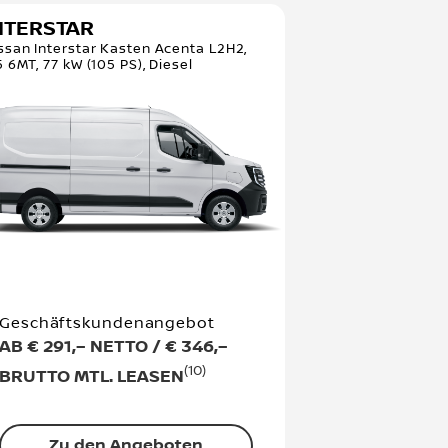
NTERSTAR
ssan Interstar Kasten Acenta L2H2,
5 6MT, 77 kW (105 PS), Diesel
Geschäftskundenangebot
AB € 291,– NETTO / € 346,–
(10)
BRUTTO MTL. LEASEN
Zu den Angeboten