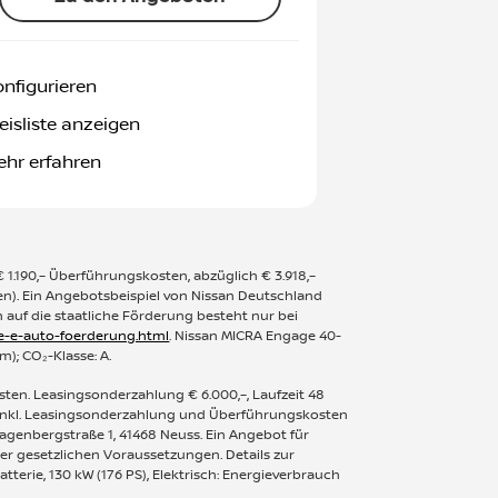
nfigurieren
eisliste anzeigen
hr erfahren
€ 1.190,– Überführungskosten, abzüglich € 3.918,–
den). Ein Angebotsbeispiel von Nissan Deutschland
 auf die staatliche Förderung besteht nur bei
he-e-auto-foerderung.html
. Nissan MICRA Engage 40-
m); CO₂-Klasse: A.
osten. Leasingsonderzahlung € 6.000,–, Laufzeit 48
g inkl. Leasingsonderzahlung und Überführungskosten
Jagenbergstraße 1, 41468 Neuss. Ein Angebot für
der gesetzlichen Voraussetzungen. Details zur
terie, 130 kW (176 PS), Elektrisch: Energieverbrauch