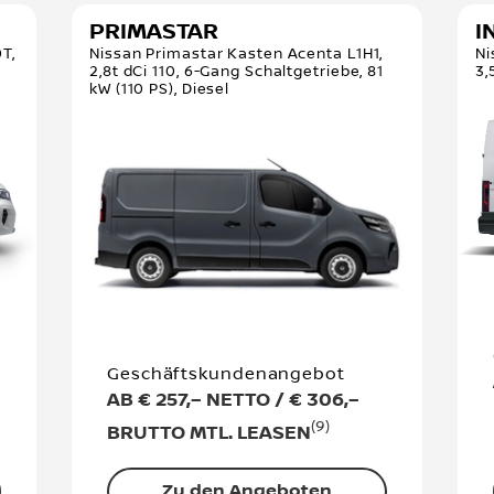
PRIMASTAR
I
T,
Nissan Primastar Kasten Acenta L1H1,
Ni
r
2,8t dCi 110, 6-Gang Schaltgetriebe, 81
3,
kW (110 PS), Diesel
Geschäftskundenangebot
AB € 257,– NETTO / € 306,–
(9)
BRUTTO MTL. LEASEN
Zu den Angeboten