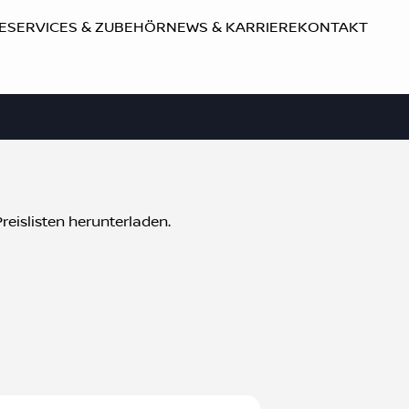
E
SERVICES & ZUBEHÖR
NEWS & KARRIERE
KONTAKT
reislisten herunterladen.