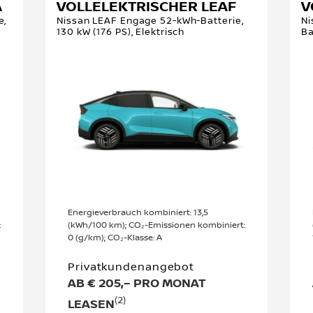
A
VOLLELEKTRISCHER LEAF
V
e,
Nissan LEAF Engage 52-kWh-Batterie,
Ni
130 kW (176 PS), Elektrisch
Ba
Energieverbrauch kombiniert: 13,5
:
(kWh/100 km); CO₂-Emissionen kombiniert:
0 (g/km); CO₂-Klasse: A
Privatkundenangebot
AB € 205,– PRO MONAT
(2)
LEASEN